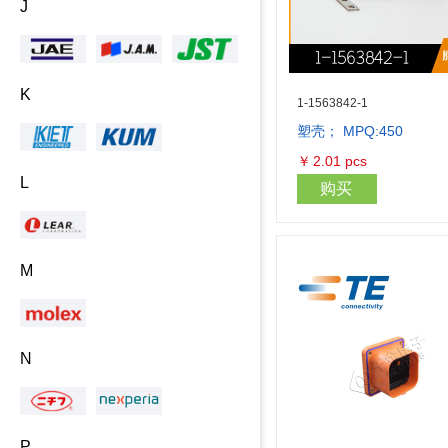
J
K
1-1563842-1
塑壳； MPQ:450
￥
2.01
pcs
L
购买
M
N
P