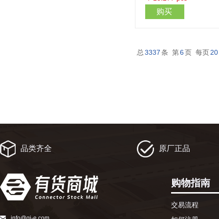
购买
总
3337
条 第
6
页 每页
20
品类齐全
原厂正品
购物指南
交易流程
info@qj-e.com