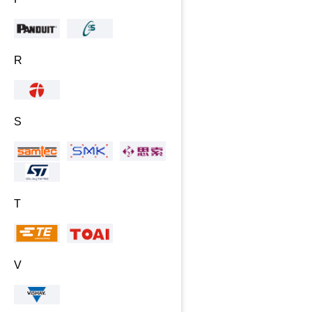
R
S
T
V