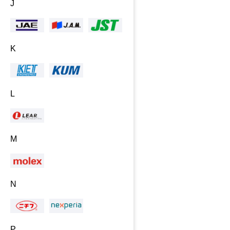
J
K
L
M
N
P