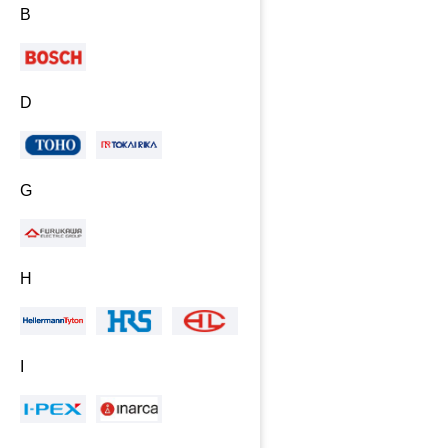
B
D
G
H
I