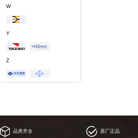
W
Y
Z
品类齐全
原厂正品