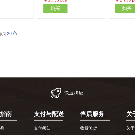
￥
2.793
pcs
￥
2.793
p
购买
购买
条
每页
20
快速响应
指南
支付与配送
售后服务
关
流程
支付须知
收货验货
关于