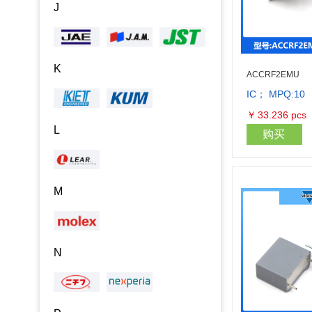
J
K
ACCRF2EMU
IC； MPQ:10
￥
33.236
pcs
L
购买
M
N