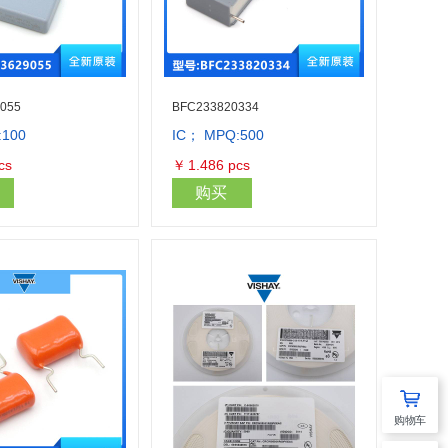
055
BFC233820334
:100
IC； MPQ:500
库存量：47800
库存量：1100
cs
￥
1.486
pcs
购买
购物车