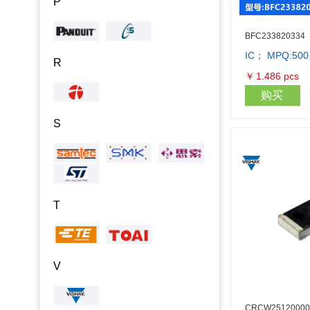
P
BFC233820334
IC； MPQ:500
R
￥
1.486
pcs
购买
S
T
V
CRCW25120000