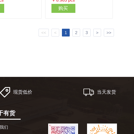
cs
￥
8.983
pcs
购买
<<
<
1
2
3
>
>>
现货低价
当天发货
于有货
我们