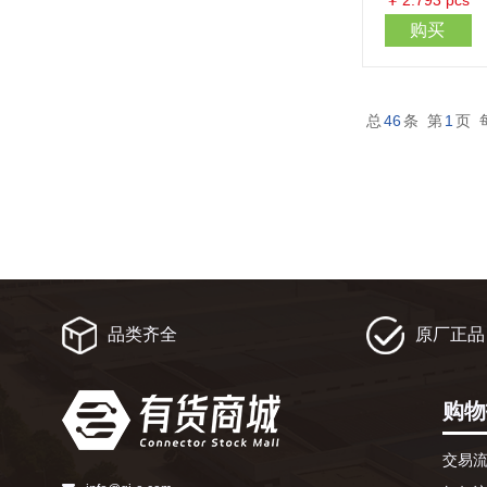
￥
2.793
pcs
购买
总
46
条 第
1
页 
品类齐全
原厂正品
购物
交易