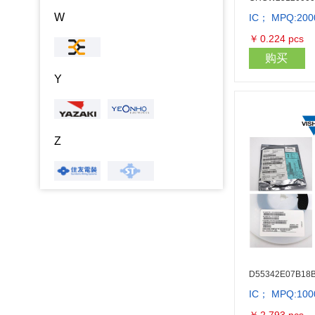
W
IC； MPQ:200
￥
0.224
pcs
购买
Y
Z
D55342E07B18
IC； MPQ:100