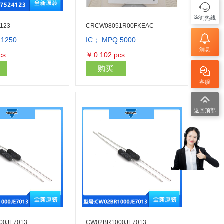
咨询热线
123
CRCW08051R00FKEAC
:1250
IC； MPQ:5000
库存量：6250
库存量：6000
消息
cs
￥
0.102
pcs
购买
客服
返回顶部
00JE7013
CW02BR1000JE7013