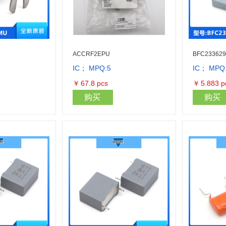
ACCRF2EPU
BFC233629
IC； MPQ:5
IC； MPQ
库存量：100
库存量：50
￥
67.8
pcs
￥
5.883
p
购买
购买