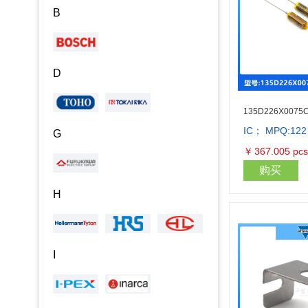
B
D
135D226X0075
IC； MPQ:122
G
￥
367.005
pcs
购买
H
I