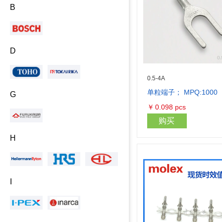
B
D
0.5-4A
单粒端子； MPQ:1000
G
￥
0.098
pcs
购买
H
I