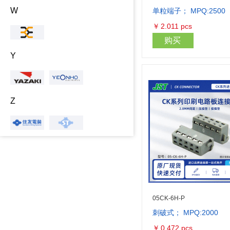
W
单粒端子； MPQ:2500
￥
2.011
pcs
购买
Y
Z
05CK-6H-P
刺破式； MPQ:2000
￥
0.472
pcs