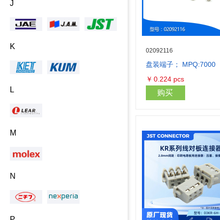
J
K
02092116
盘装端子； MPQ:7000
￥
0.224
pcs
L
购买
M
N
P