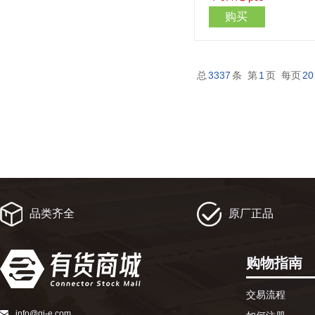
购买
总
3337
条 第
1
页 每页
20
品类齐全
原厂正品
购物指南
交易流程
info@qj-e.com