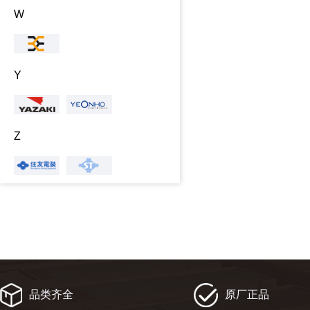
W
Y
Z
品类齐全
原厂正品