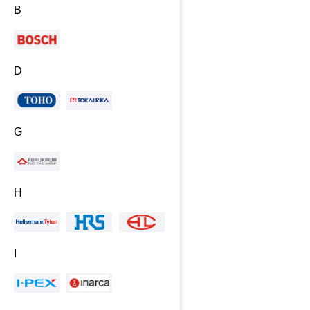
B
D
G
H
I