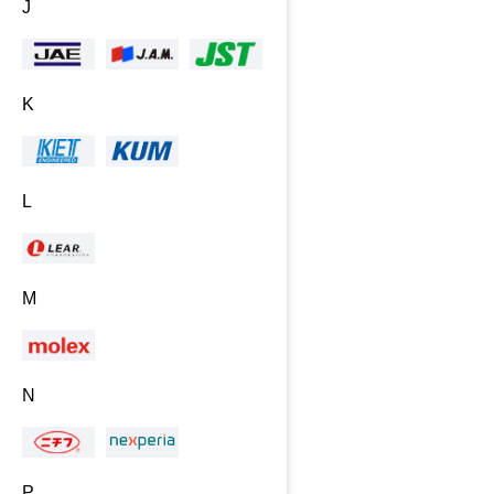
J
K
L
M
N
P