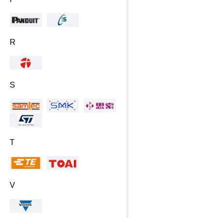
R
S
T
V