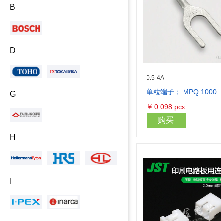
B
D
0.5-4A
单粒端子； MPQ:1000
G
￥
0.098
pcs
购买
H
I