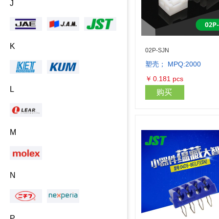
J
K
02P-SJN
塑壳； MPQ:2000
￥
0.181
pcs
L
购买
M
N
P