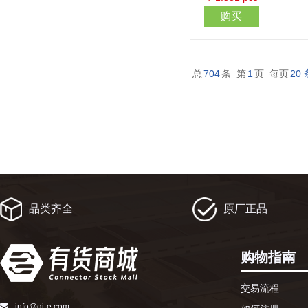
购买
总
704
条 第
1
页 每页
20
品类齐全
原厂正品
购物指南
交易流程
info@qj-e.com