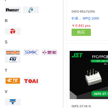
04DS-8E(LF)(SN)
针座； MPQ:1000
R
￥
0.441
pcs
购买
S
T
V
06FE-ST-VK-N