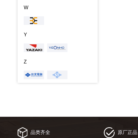
W
Y
Z
品类齐全
原厂正品