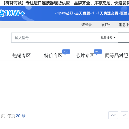
【有货商城】专注进口连接器现货供应，品牌齐全、库存充足、快速发货
请登录
欢迎~
消息
批量搜索
HOT
HOT
热销专区
特价专区
芯片专区
同等品对照
<<
<
条
6
页 每页
20