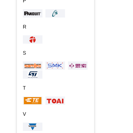
P
R
S
T
V