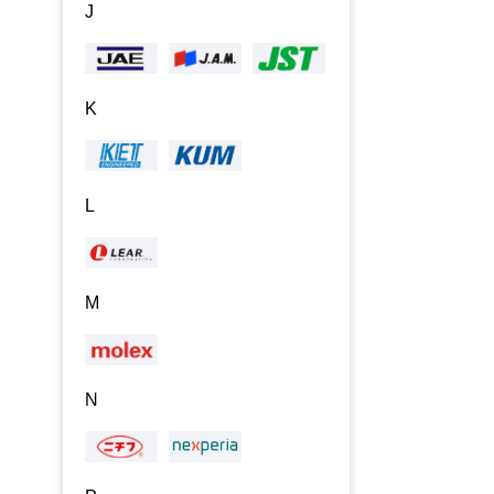
J
K
L
M
N