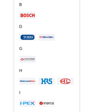
B
D
G
H
I