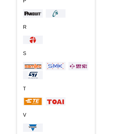
P
R
S
T
V