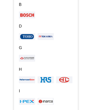
B
D
G
H
I