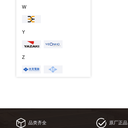
W
Y
Z
品类齐全
原厂正品