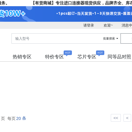
务。
【有货商城】专注进口连接器现货供应，品牌齐全、库存
请登录
欢迎~
消息
批量搜索
HOT
HOT
热销专区
特价专区
芯片专区
同等品对照
<<
<
条
2
页 每页
20