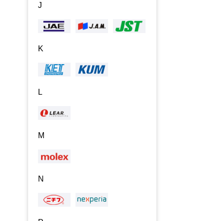
J
K
L
M
N