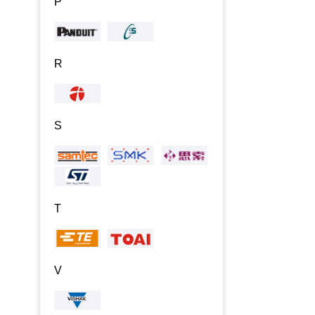
P
R
S
T
V