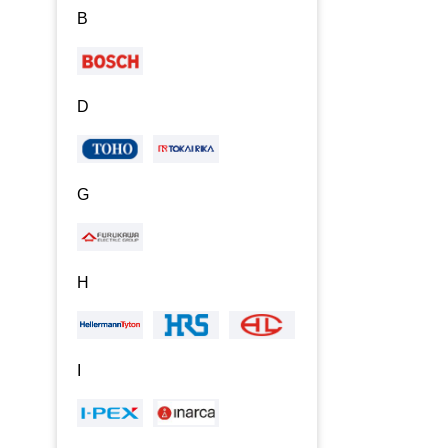
B
D
G
H
I