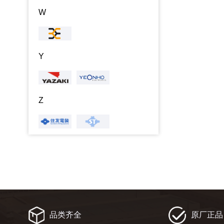
W
Y
Z
品类齐全
原厂正品