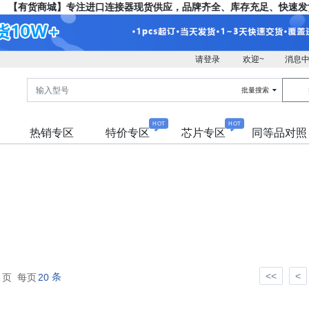
【有货商城】专注进口连接器现货供应，品牌齐全、库存充足、快速发货
请登录
欢迎~
消息
批量搜索
HOT
HOT
热销专区
特价专区
芯片专区
同等品对照
<<
<
条
2
页 每页
20