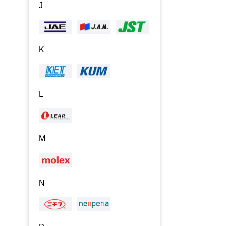
J
K
L
M
N