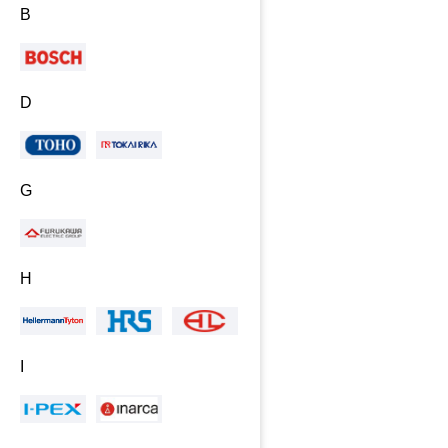
B
D
G
H
I