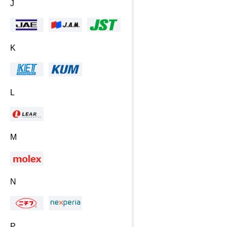
J
K
L
M
N
P