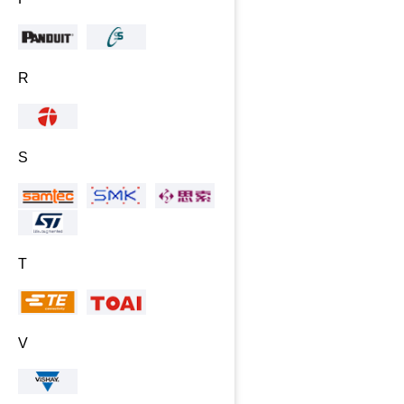
R
S
T
V