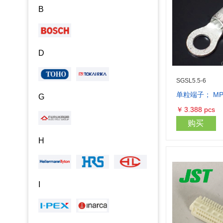
B
D
SGSL5.5-6
单粒端子； MPQ
G
￥
3.388
pcs
购买
H
I