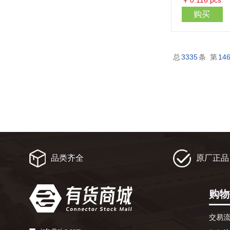
￥
0.116
pcs
购买
总
3335
条 第
14
品类齐全
原厂正品
购物
交易