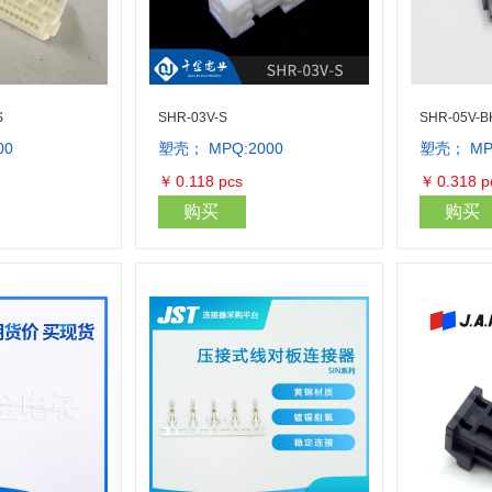
S
SHR-03V-S
SHR-05V-B
00
塑壳； MPQ:2000
塑壳； MP
库存量：800
库存量：19
￥
0.118
pcs
￥
0.318
p
购买
购买