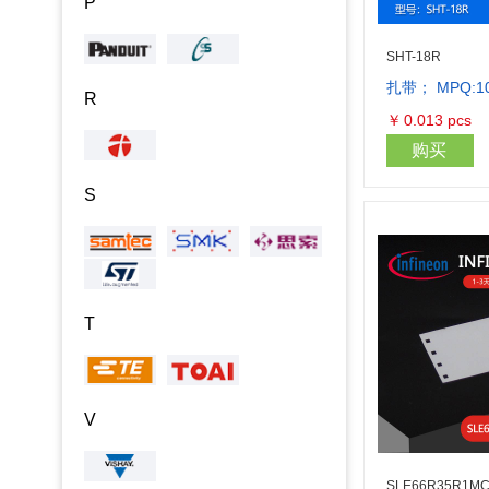
P
SHT-18R
扎带； MPQ:1
R
￥
0.013
pcs
购买
S
T
V
SLE66R35R1MC