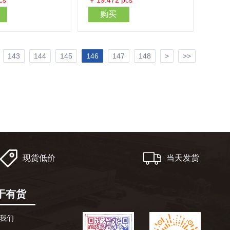
cs
￥
19.472
pcs
购买
143
144
145
146
147
148
>
>>
现货低价
当天发货
于有货
我们