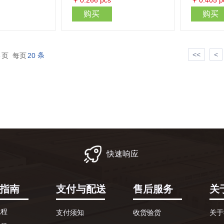
￥
0.266
pcs
￥
0.405
p
购买
购买
<<
<
条
6
页 每页
20
快速响应
指南
支付与配送
售后服务
关
流程
支付须知
收货验货
关于