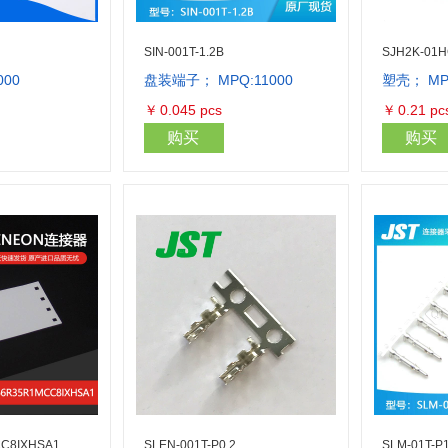
SIN-001T-1.2B
SJH2K-01
000
盘装端子； MPQ:11000
塑壳； MP
库存量：25000
库存量：1727
￥
0.045
pcs
￥
0.21
pc
购买
购买
C8IXHSA1
SLEN-001T-P0.2
SLM-01T-P