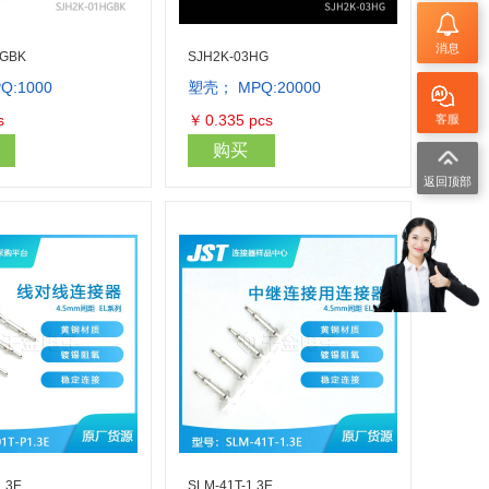
消息
HGBK
SJH2K-03HG
Q:1000
塑壳； MPQ:20000
库存量：10900
库存量：2000
s
￥
0.335
pcs
客服
购买
返回顶部
1.3E
SLM-41T-1.3E