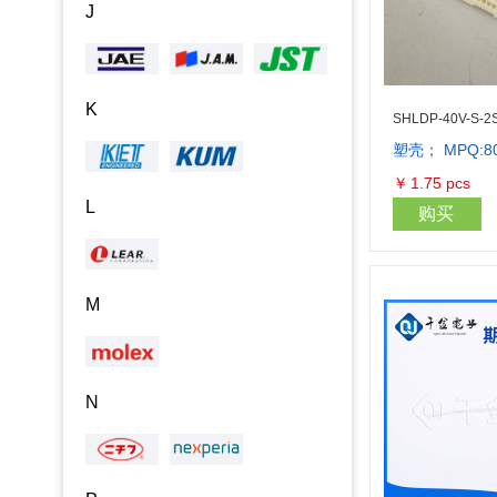
J
K
SHLDP-40V-S-2
塑壳； MPQ:8
￥
1.75
pcs
L
购买
M
N