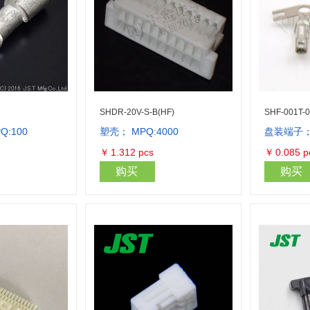
SHDR-20V-S-B(HF)
SHF-001T-
:100
塑壳； MPQ:4000
盘装端子； 
库存量：100
库存量：24000
￥
1.312
pcs
￥
0.085
p
购买
购买