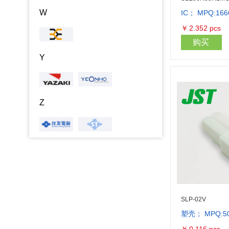
W
IC； MPQ:166
￥
2.352
pcs
购买
Y
Z
SLP-02V
塑壳； MPQ:5