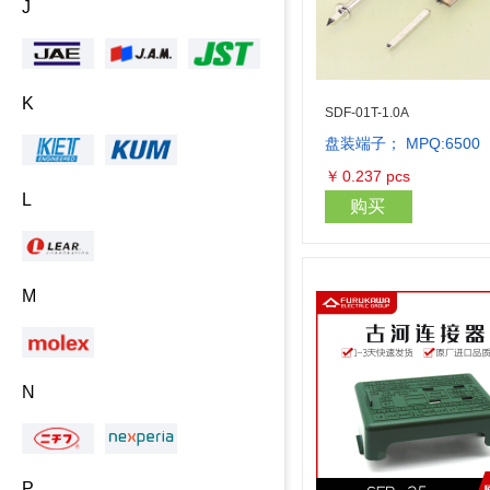
J
K
SDF-01T-1.0A
盘装端子； MPQ:6500
￥
0.237
pcs
L
购买
M
N
P