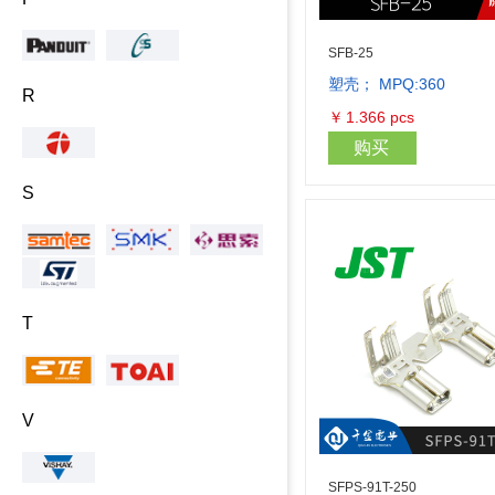
SFB-25
塑壳； MPQ:360
R
￥
1.366
pcs
购买
S
T
V
SFPS-91T-250