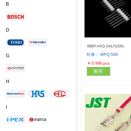
B
D
SB6P-HVQ-24(LF)(SN)
针座； MPQ:500
G
￥
0.998
pcs
购买
H
I