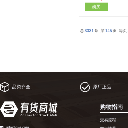
购买
总
3331
条 第
145
页 每页
品类齐全
原厂正品
购物指南
交易流程
info@qj-e.com